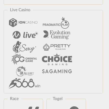
Live Casino
Race
Togel