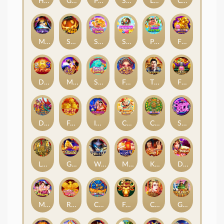
HIYAS GEMS
Go Clash
PYRAMID OF FLAMES
Super Powerful
LUCKY ACE
Challenge・Golden Pig
Madame Caroline
Super Boom
SUGAR TEDDY
SUGAR BOOM
Piggy Master
FEATURE BUY - Golden Pig
DA FU GUI
Moon Festival
SUPER LUCKY
Face Off
The Empire
FEATURE BUY・SUPER POWERFUL
Dragon Boat Festival
Fortune Teller
India Treasure
CAISHEN DADDY
Challenge・Mayan Calendar
Super Rich
Lucky Poker 2
Golden Zongzi
Wu Xia
Money Meow
KungFu
DIAO CHAN FA DA CAI
My Lord
Rich & Happy
CHALLENGE・FU LU SHOU XI
Fortune Bull
China Empress
Golden Week