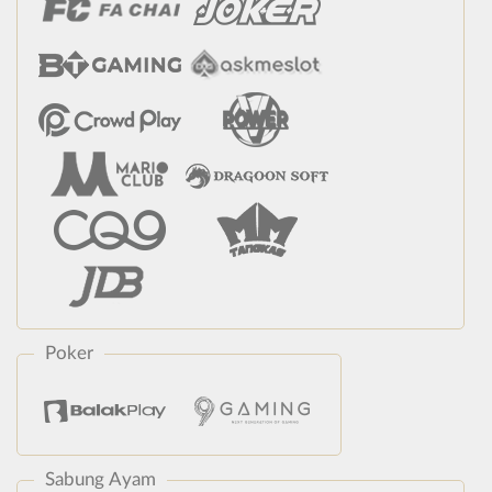
Poker
Sabung Ayam