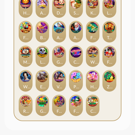
Halloween
Athena
Double Happiness
Santa Claus
Kung Hei
Love
Fortune God
Burlesque 2
Aurora Wolf
Alchemy
Fish Prawn Crab
Tomb Treasure
MASTER HAHA
Lucky Panda
Glorious Kingdom
Crazy 777
Who's The Boss
Fa Fa Monkey
Werewolf
Elephant
Vampire
PS Club
Hand Of God
ZUMA
Rat of Wealth
GOLDEN JADE
FANTASY - SOUTHEAST ASIA
FEATURE BUY・CHRISTMAS EXPRESS
Chef Husky