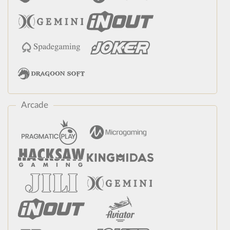
Arcade