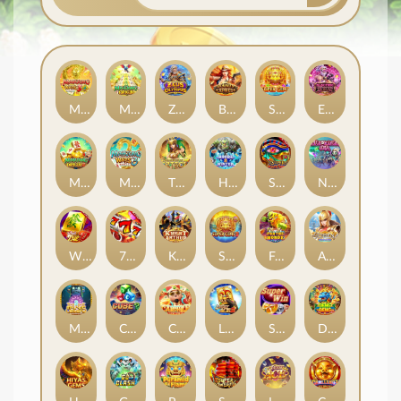
MAHJONG WAYS 3+
MAHJONG：ORIGIN
ZEUS OF OLYMPUS
BOUNTY EXPRESS
SUPER GEMS
ELECTRIC ZEUS
MAHJONG: ORIGIN 2
MAHJONG WAYS 3
TREASURES OF AZTEC Z
Horde 2 Winter
SUPER AWESOME
NECROMANCER SHA
What The FA
777
KNIGHT ARTHUR
SUPER GEMS 2
For The Horde
ATHENA LUCKY SPREAD
MYSTIC LEGEND 2
CUBE?
CAISHEN-LUCKY SPREAD
LUCKY ACE 2
Super Win
Deng Deng