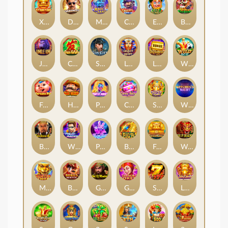
XiYangYang
Dabanggg
Magic Lamp
Cricket King 18
Elf Bingo
Bone Fortune
Jungle King
Crazy FaFaFa
Sin City
Legacy of Egypt
Lucky Goldbricks
Wild Ace
FortunePig
Hot Chilli
Party Night
Candy Baby
Super Rich
Witches Night
Bao boon chin
Wild Racer
Party Star
Book of Gold
Fortune Gems 3
War Of Dragons
Master Tiger
Bonus Hunter
God Of Martial
Golden Joker
SevenSevenSeven
Lucky Coming