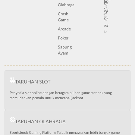
Olahraga
Crash
Game
Arcade
Poker
Sabung
Ayam
TARUHAN SLOT
Penyedia slot online dengan beragam pilihan game menarik yang
memudahkan pemain untuk mencapai jackpot
TARUHAN OLAHRAGA
Sportsbook Gaming Platform Terbaik menawarkan lebih banyak game,