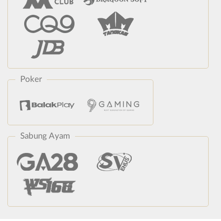
Poker
Sabung Ayam