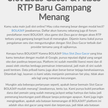
RTP
Baru
Gampang
Menang
Kamu suka main judi slot online? Mau coba menang besar dengan modal kecil?
BOLA369
jawabannya. Daftar akun barumu sekarang juga di forum
pendaftaran resmi BOLA369, situs game slot Zeus gacor dengan akses RTP
terbaru yang gampang banget buat di menangkan. Dijamin kamu bakal punya
pengalaman seru dan menguntungkan dengan
Slot Zeus Gacor
terbaik dari
provider ternama yang di sajikannya.
Kenapa harus BOLA369? Karena BOLA369
Situs Slot Zeus Gacor
yang bisa
kamu temukan dengan mudah di Google, punya reputasi digital yang sangat
oke dan pastinya terpercaya. Platform ini sudah memiliki lisensi resmi dan di
awasi oleh otoritas lembaga permainan internasional, jadi main di sini sudah
pasti tentram. Data pribadi kamu juga akan benar-benar terjaga kerahasiaannya.
Ditambah lagi, layanan cs kami selalu menjamin permainan fair play, tidak akan
ada lagi yang namanya kecurangan.
Mungkin ada beberapa pertanyaan seperti, apakah benar bermain
Slot Gacor
BOLA369
mudah menang? Jawabannya, tentu iya. Kami punya bukti penarikan
dana dari pemain yang sudah menang jackpot setiap harinya dan kalau jadi
pemenang keuntungan pasti dibayar tanpa potongan apapun. Kami juga ingin
mengingatkan, apakah ada batasan kemenangan di BOLA369? platform ini
adalah situs slot gacor yang resmi dan terpercaya, jadi tidak ada batasan