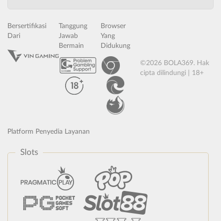
Bersertifikasi
Tanggung
Browser
Dari
Jawab
Yang
Bermain
Didukung
©2026 BOLA369. Hak
cipta dilindungi | 18+
Platform Penyedia Layanan
Slots