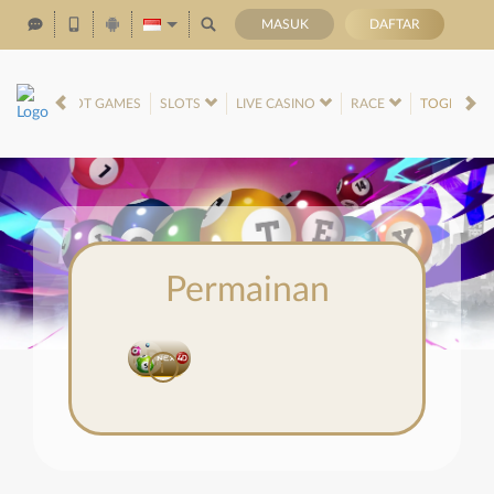
MASUK
DAFTAR
HOT GAMES
SLOTS
LIVE CASINO
RACE
TOGEL
Permainan
i