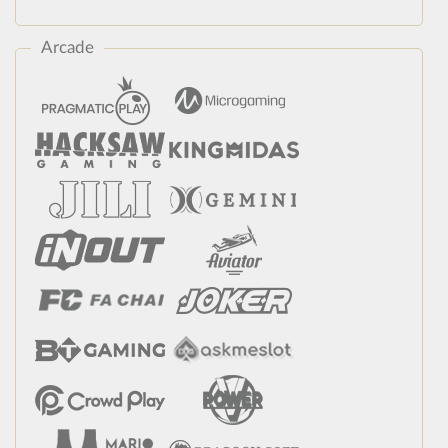
Arcade