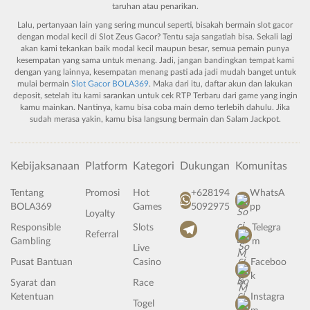
taruhan atau penarikan.
Lalu, pertanyaan lain yang sering muncul seperti, bisakah bermain slot gacor
dengan modal kecil di
Slot Zeus Gacor
? Tentu saja sangatlah bisa. Sekali lagi
akan kami tekankan baik modal kecil maupun besar, semua pemain punya
kesempatan yang sama untuk menang. Jadi, jangan bandingkan tempat kami
dengan yang lainnya, kesempatan menang pasti ada jadi mudah banget untuk
mulai bermain
Slot Gacor BOLA369
. Maka dari itu, daftar akun dan lakukan
deposit, setelah itu kami sarankan untuk cek RTP Terbaru dari game yang ingin
kamu mainkan. Nantinya, kamu bisa coba main demo terlebih dahulu. Jika
sudah merasa yakin, kamu bisa langsung bermain dan Salam Jackpot.
Kebijaksanaan
Platform
Kategori
Dukungan
Komunitas
Tentang
Promosi
Hot
+628194
WhatsA
BOLA369
Games
5092975
pp
Loyalty
Responsible
Slots
Telegra
Referral
Gambling
m
Live
Pusat Bantuan
Casino
Faceboo
k
Syarat dan
Race
Ketentuan
Instagra
Togel