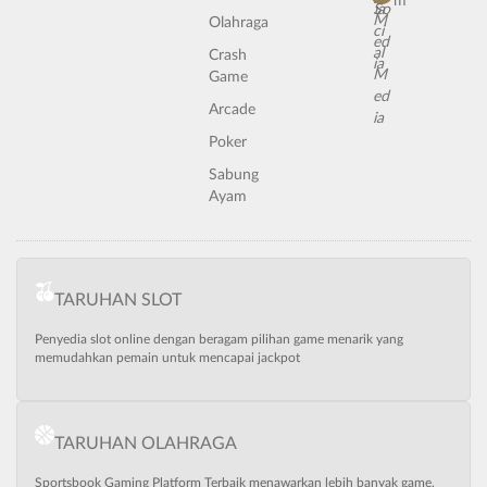
m
Olahraga
Crash
Game
Arcade
Poker
Sabung
Ayam
TARUHAN SLOT
Penyedia slot online dengan beragam pilihan game menarik yang
memudahkan pemain untuk mencapai jackpot
TARUHAN OLAHRAGA
Sportsbook Gaming Platform Terbaik menawarkan lebih banyak game,