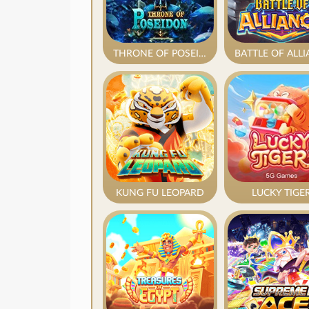
THRONE OF POSEIDON
KUNG FU LEOPARD
LUCKY TIGE