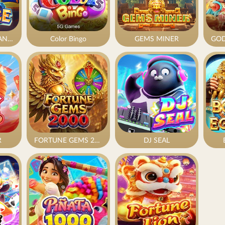
BATTLE OF ALLIANCE
Color Bingo
GEMS MINER
GOD
R
FORTUNE GEMS 2000
DJ SEAL