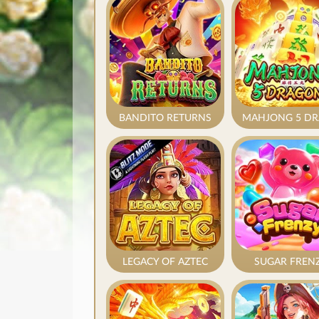
BANDITO RETURNS
LEGACY OF AZTEC
SUGAR FREN