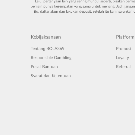
Lalu, pertanyaan lain yang sering muncul seperti, bisakah berm
pemain punya kesempatan yang sama untuk menang. Jadi, jangan
itu, daftar akun dan lakukan deposit, setelah itu kami saranka
Kebijaksanaan
Platform
Tentang BOLA369
Promosi
Responsible Gambling
Loyalty
Pusat Bantuan
Referral
Syarat dan Ketentuan