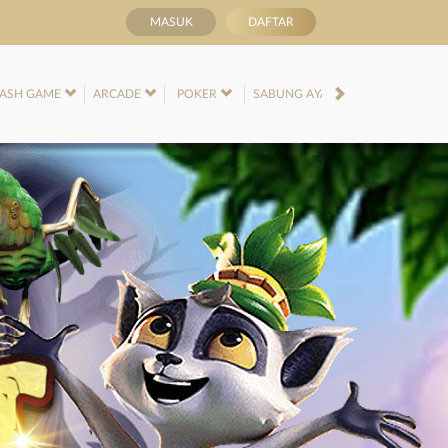
MASUK
DAFTAR
PROMOSI
ASH GAME
ARCADE
POKER
SABUNG AYAM