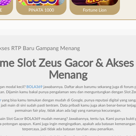
E
PINATA 1000
Fortune Lion
Akses RTP Baru Gampang Menang
me Slot Zeus
Gacor
&
Akses
Menang
gan modal kecil?
BOLA369
jawabannya. Daftar akun barumu sekarang juga di forum 
gkan. Dijamin kamu bakal punya pengalaman seru dan menguntungkan dengan
Slot Z
r
yang bisa kamu temukan dengan mudah di Google, punya reputasi digital yang sangat 
 jadi main di sini sudah pasti tentram. Data pribadi kamu juga akan benar-benar terj
permainan fair play, tidak akan ada lagi yang namanya kecurangan.
main
Slot Gacor BOLA369
mudah menang? Jawabannya, tentu iya. Kami punya bukti p
pa potongan apapun. Kami juga ingin mengingatkan, apakah ada batasan kemenangan di
terpercaya, jadi tidak ada batasan taruhan atau penarikan.