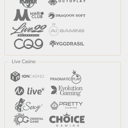
Live Casino