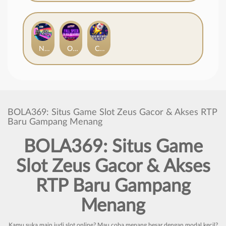
Nyan Cat
Out Run
Cash Or Crash
BOLA369: Situs Game Slot Zeus Gacor & Akses RTP
Baru Gampang Menang
BOLA369: Situs Game
Slot Zeus
Gacor
&
Akses
RTP
Baru
Gampang
Menang
Kamu suka main judi slot online? Mau coba menang besar dengan modal kecil?