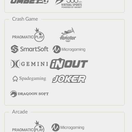
Crash Game
Arcade