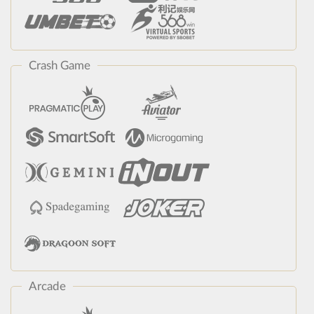
Crash Game
Arcade