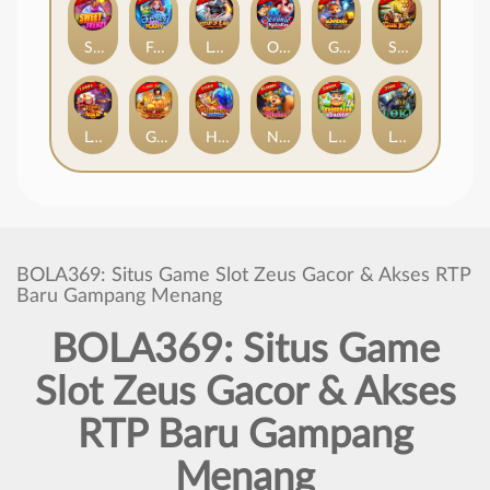
Sweet Frenzy
Frosty and Flamy
Legend Of Eagle
Oceanic Melodies
Guardian of the Museum
Safari Blitz
Legend of Nian
Goddess Of Egypt
Heavenly Fortunes
Nutty Riches
Leprechaun Bonanza
Loki
BOLA369: Situs Game Slot Zeus Gacor & Akses RTP
Baru Gampang Menang
BOLA369: Situs Game
Slot Zeus
Gacor
&
Akses
RTP
Baru
Gampang
Menang