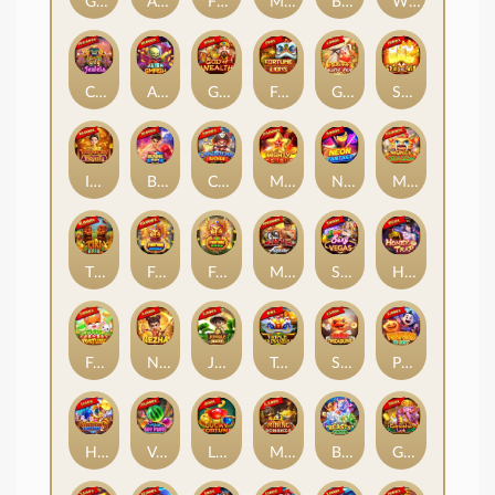
Gold Rush Cowboys
Apollo Ray of Luck
Fiery Lava
Money Empire
Blade of Fortune
Wild Mafia
City of Jewels
Alien Smash
God Of Wealth
Fortune Lions
Golden Horse Ride
Spin and Win
Imperial Majesty
Boxing Fury
Caribbean Riches
Mighty Sevens
Neon Fantasy
Money Dragon
Tiki Rush
Fortune Jewels II
Fortune Jewels I
Muay Thai Fighter
Sexy Vegas
Honey Trap
Farm Of Fortune
Nezha
Jungle Quest
Triple Happiness
Snake Treasure
Pumpkins Go Lucky
Heavenly Fortunes 2
Vegas Hot Fruit
Lucky Fortune
Mining Bonanza
Beasts Of Luck
Ganesha Luck