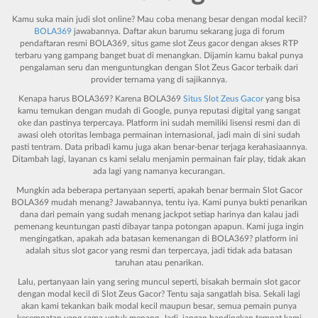
Kamu suka main judi slot online? Mau coba menang besar dengan modal kecil?
BOLA369
jawabannya. Daftar akun barumu sekarang juga di forum
pendaftaran resmi BOLA369, situs game slot Zeus gacor dengan akses RTP
terbaru yang gampang banget buat di menangkan. Dijamin kamu bakal punya
pengalaman seru dan menguntungkan dengan
Slot Zeus Gacor
terbaik dari
provider ternama yang di sajikannya.
Kenapa harus BOLA369? Karena BOLA369
Situs Slot Zeus Gacor
yang bisa
kamu temukan dengan mudah di Google, punya reputasi digital yang sangat
oke dan pastinya terpercaya. Platform ini sudah memiliki lisensi resmi dan di
awasi oleh otoritas lembaga permainan internasional, jadi main di sini sudah
pasti tentram. Data pribadi kamu juga akan benar-benar terjaga kerahasiaannya.
Ditambah lagi, layanan cs kami selalu menjamin permainan fair play, tidak akan
ada lagi yang namanya kecurangan.
Mungkin ada beberapa pertanyaan seperti, apakah benar bermain
Slot Gacor
BOLA369
mudah menang? Jawabannya, tentu iya. Kami punya bukti penarikan
dana dari pemain yang sudah menang jackpot setiap harinya dan kalau jadi
pemenang keuntungan pasti dibayar tanpa potongan apapun. Kami juga ingin
mengingatkan, apakah ada batasan kemenangan di BOLA369? platform ini
adalah situs slot gacor yang resmi dan terpercaya, jadi tidak ada batasan
taruhan atau penarikan.
Lalu, pertanyaan lain yang sering muncul seperti, bisakah bermain slot gacor
dengan modal kecil di
Slot Zeus Gacor
? Tentu saja sangatlah bisa. Sekali lagi
akan kami tekankan baik modal kecil maupun besar, semua pemain punya
kesempatan yang sama untuk menang. Jadi, jangan bandingkan tempat kami