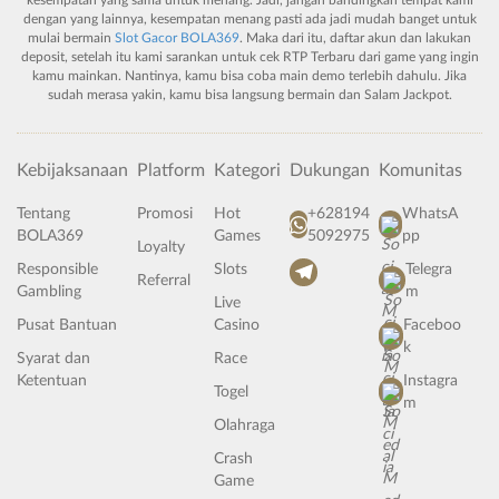
dengan yang lainnya, kesempatan menang pasti ada jadi mudah banget untuk
mulai bermain
Slot Gacor BOLA369
. Maka dari itu, daftar akun dan lakukan
deposit, setelah itu kami sarankan untuk cek RTP Terbaru dari game yang ingin
kamu mainkan. Nantinya, kamu bisa coba main demo terlebih dahulu. Jika
sudah merasa yakin, kamu bisa langsung bermain dan Salam Jackpot.
Kebijaksanaan
Platform
Kategori
Dukungan
Komunitas
Tentang
Promosi
Hot
+628194
WhatsA
BOLA369
Games
5092975
pp
Loyalty
Responsible
Slots
Telegra
Referral
Gambling
m
Live
Pusat Bantuan
Casino
Faceboo
k
Syarat dan
Race
Ketentuan
Instagra
Togel
m
Olahraga
Crash
Game