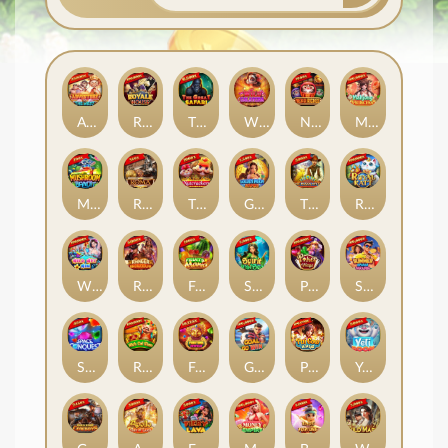
Adventure To The West
Royale House
The Great Safari
Wild Calavera
Neko Riches
Mahjong Princess
Mushroom Bandit
Roma
The Nutcrackers
Golden Moon Empire
The Maya Myth
Royal Katt
Wild Wet Win
Ranger Showdown
Fruits Mania
Spirit of the Sea
Poker Ways
Summer Splash Paradise
Space Conquest
Rich Cai Shen
Fortune Jewels III
Goal Go Win
Pai Gow Ways
Yeti Boom