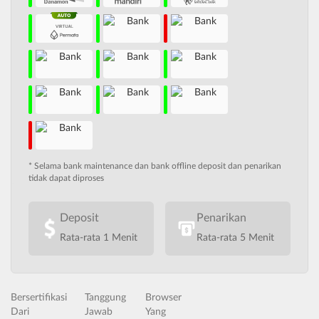
* Selama bank maintenance dan bank offline deposit dan penarikan
tidak dapat diproses
Deposit
Penarikan
Rata-rata 1 Menit
Rata-rata 5 Menit
Bersertifikasi
Tanggung
Browser
Dari
Jawab
Yang