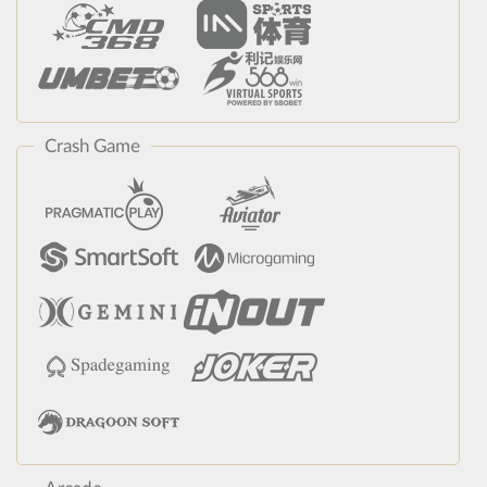
Crash Game