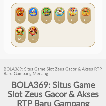
5PK
Rocket Crash
Goblin Treasure
Duck River
Christmas Mines
GOLDEN BASIN
Monkey Thunderbolt
Monkey King
BOLA369: Situs Game Slot Zeus Gacor & Akses RTP
Baru Gampang Menang
BOLA369: Situs Game
Slot Zeus
Gacor
&
Akses
RTP
Baru
Gampang