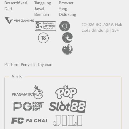
Bersertifikasi
Tanggung
Browser
Dari
Jawab
Yang
Bermain
Didukung
©2026 BOLA369. Hak
cipta dilindungi | 18+
Platform Penyedia Layanan
Slots