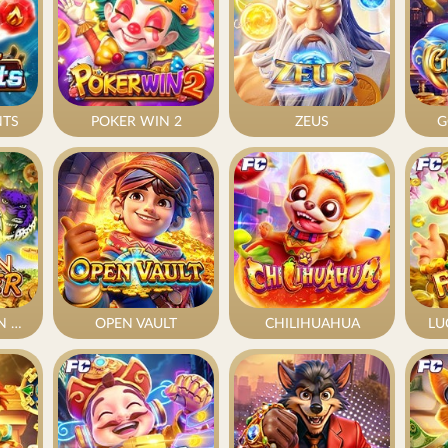
NTS
POKER WIN 2
ZEUS
G
LUXURY GOLDEN PANTHER
OPEN VAULT
CHILIHUAHUA
LU