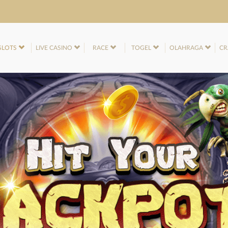
SLOTS
LIVE CASINO
RACE
TOGEL
OLAHRAGA
CR