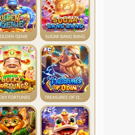
OLDEN GENIE
SUGAR BANG BANG
CKY FORTUNES
TREASURES OF ODIN