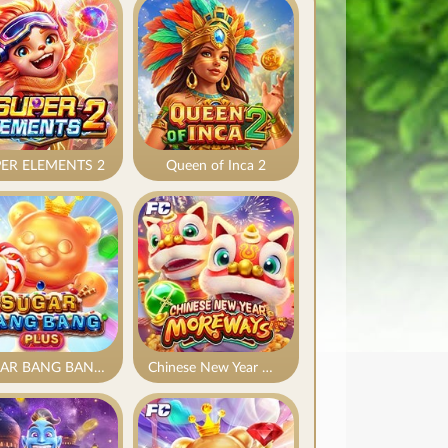
ER ELEMENTS 2
Queen of Inca 2
SUGAR BANG BANG PLUS
Chinese New Year Moreways