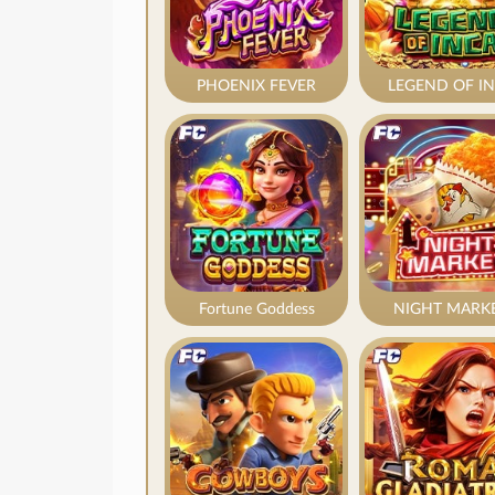
PHOENIX FEVER
LEGEND OF I
Fortune Goddess
NIGHT MARK