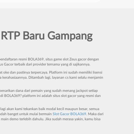
RTP
Baru
Gampang
pendaftaran resmi BOLA369, situs game slot Zeus gacor dengan
eus Gacor
terbaik dari provider ternama yang di sajikannya.
oke dan pastinya terpercaya. Platform ini sudah memiliki lisensi
aga kerahasiaannya. Ditambah lagi, layanan cs kami selalu menjamin
enarikan dana dari pemain yang sudah menang jackpot setiap
 BOLA369? platform ini adalah situs slot gacor yang resmi dan
li lagi akan kami tekankan baik modal kecil maupun besar, semua
udah banget untuk mulai bermain
Slot Gacor BOLA369
. Maka dari
a main demo terlebih dahulu. Jika sudah merasa yakin, kamu bisa