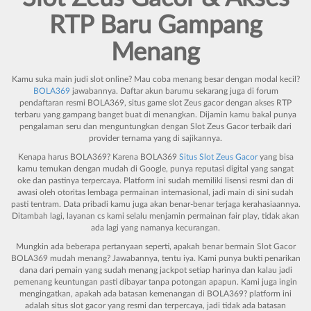
RTP
Baru
Gampang
Menang
Kamu suka main judi slot online? Mau coba menang besar dengan modal kecil?
BOLA369
jawabannya. Daftar akun barumu sekarang juga di forum
pendaftaran resmi BOLA369, situs game slot Zeus gacor dengan akses RTP
terbaru yang gampang banget buat di menangkan. Dijamin kamu bakal punya
pengalaman seru dan menguntungkan dengan
Slot Zeus Gacor
terbaik dari
provider ternama yang di sajikannya.
Kenapa harus BOLA369? Karena BOLA369
Situs Slot Zeus Gacor
yang bisa
kamu temukan dengan mudah di Google, punya reputasi digital yang sangat
oke dan pastinya terpercaya. Platform ini sudah memiliki lisensi resmi dan di
awasi oleh otoritas lembaga permainan internasional, jadi main di sini sudah
pasti tentram. Data pribadi kamu juga akan benar-benar terjaga kerahasiaannya.
Ditambah lagi, layanan cs kami selalu menjamin permainan fair play, tidak akan
ada lagi yang namanya kecurangan.
Mungkin ada beberapa pertanyaan seperti, apakah benar bermain
Slot Gacor
BOLA369
mudah menang? Jawabannya, tentu iya. Kami punya bukti penarikan
dana dari pemain yang sudah menang jackpot setiap harinya dan kalau jadi
pemenang keuntungan pasti dibayar tanpa potongan apapun. Kami juga ingin
mengingatkan, apakah ada batasan kemenangan di BOLA369? platform ini
adalah situs slot gacor yang resmi dan terpercaya, jadi tidak ada batasan