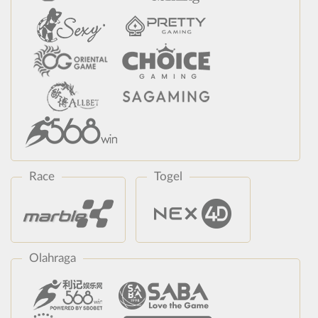
Race
Togel
Olahraga