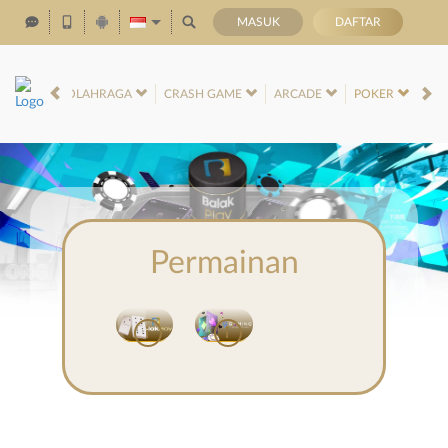
MASUK
DAFTAR
TOGEL
OLAHRAGA
CRASH GAME
ARCADE
POKER
SA
Permainan
i
i