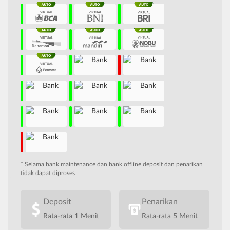
* Selama bank maintenance dan bank offline deposit dan penarikan
tidak dapat diproses
Deposit
Penarikan
Rata-rata 1 Menit
Rata-rata 5 Menit