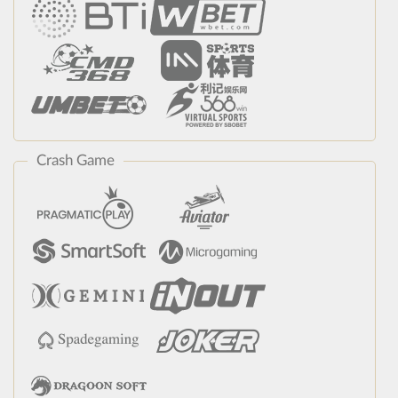
Crash Game