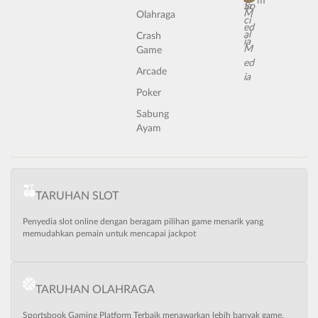
m
Olahraga
Crash
Game
Arcade
Poker
Sabung
Ayam
TARUHAN SLOT
Penyedia slot online dengan beragam pilihan game menarik yang
memudahkan pemain untuk mencapai jackpot
TARUHAN OLAHRAGA
Sportsbook Gaming Platform Terbaik menawarkan lebih banyak game,