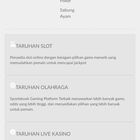
Poker
Sabung
Ayam
TARUHAN SLOT
Penyedia slot online dengan beragam pilihan game menarik yang
memudahkan pemain untuk mencapai jackpot
TARUHAN OLAHRAGA
Sportsbook Gaming Platform Terbaik menawarkan lebih banyak game,
odds yang lebih tinggi, dan menyediakan pilihan yang lebih banyak
untuk pemain.
TARUHAN LIVE KASINO