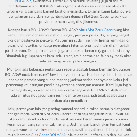
BOLA369
jawabannya. Daftar akun barumu sekarang juga di forum
pendaftaran resmi BOLA369, situs game slot Zeus gacor dengan akses RTP
terbaru yang gampang banget buat di menangkan. Dijamin kamu bakal punya
pengalaman seru dan menguntungkan dengan
Slot Zeus Gacor
terbaik dari
provider ternama yang di sajikannya.
Kenapa harus BOLA369? Karena BOLA369
Situs Slot Zeus Gacor
yang bisa
kamu temukan dengan mudah di Google, punya reputasi digital yang sangat
oke dan pastinya terpercaya. Platform ini sudah memiliki lisensi resmi dan di
awasi oleh otoritas lembaga permainan internasional, jadi main di sini sudah
pasti tentram. Data pribadi kamu juga akan benar-benar terjaga kerahasiaannya.
Ditambah lagi, layanan cs kami selalu menjamin permainan fair play, tidak akan
ada lagi yang namanya kecurangan.
Mungkin ada beberapa pertanyaan seperti, apakah benar bermain
Slot Gacor
BOLA369
mudah menang? Jawabannya, tentu iya. Kami punya bukti penarikan
dana dari pemain yang sudah menang jackpot setiap harinya dan kalau jadi
pemenang keuntungan pasti dibayar tanpa potongan apapun. Kami juga ingin
mengingatkan, apakah ada batasan kemenangan di BOLA369? platform ini
adalah situs slot gacor yang resmi dan terpercaya, jadi tidak ada batasan
taruhan atau penarikan.
Lalu, pertanyaan lain yang sering muncul seperti, bisakah bermain slot gacor
dengan modal kecil di
Slot Zeus Gacor
? Tentu saja sangatlah bisa. Sekali lagi
akan kami tekankan baik modal kecil maupun besar, semua pemain punya
kesempatan yang sama untuk menang. Jadi, jangan bandingkan tempat kami
dengan yang lainnya, kesempatan menang pasti ada jadi mudah banget untuk
mulai bermain
Slot Gacor BOLA369
. Maka dari itu, daftar akun dan lakukan