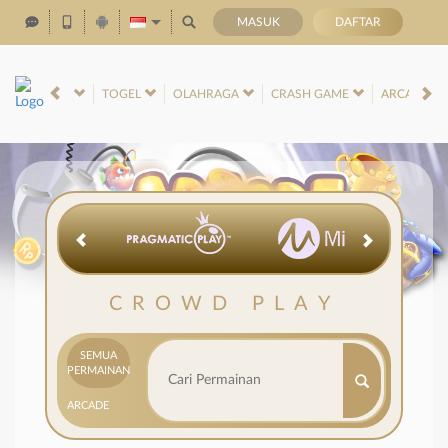
MASUK
DAFTAR
NO
RACE
TOGEL
OLAHRAGA
CRASH GAME
ARCADE
CROWD PLAY
SEMUA
PERMAINAN
ARCADE