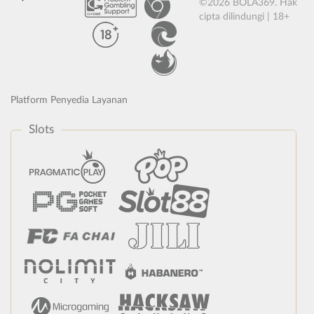
©2026 BOLA369. Hak
cipta dilindungi | 18+
Platform Penyedia Layanan
Slots