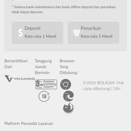
* Selama bank maintenance dan bank offline deposit dan penarikan
tidak dapat diproses
Deposit
Penarikan
Rata-rata 1 Menit
Rata-rata 5 Menit
Bersertifikasi
Tanggung
Browser
Dari
Jawab
Yang
Bermain
Didukung
©2026 BOLA369. Hak
cipta dilindungi | 18+
Platform Penyedia Layanan