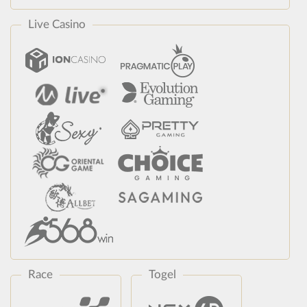
Live Casino
Race
Togel