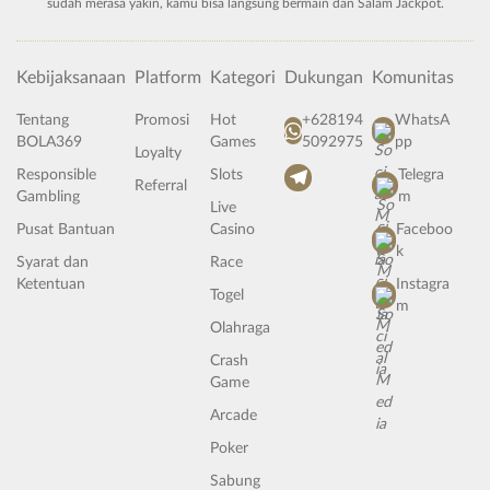
sudah merasa yakin, kamu bisa langsung bermain dan Salam Jackpot.
Kebijaksanaan
Platform
Kategori
Dukungan
Komunitas
Tentang
Promosi
Hot
+628194
WhatsA
BOLA369
Games
5092975
pp
Loyalty
Responsible
Slots
Telegra
Referral
Gambling
m
Live
Pusat Bantuan
Casino
Faceboo
k
Syarat dan
Race
Ketentuan
Instagra
Togel
m
Olahraga
Crash
Game
Arcade
Poker
Sabung