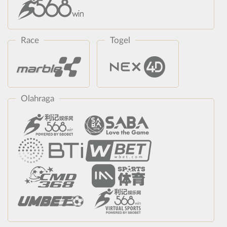
Race
Togel
Olahraga