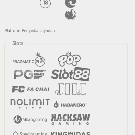
Platform Penyedia Layanan
Slots