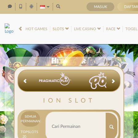
MASUK
DAFTA
IDR
12,667,314,
HOT GAMES
SLOTS
LIVE CASINO
RACE
TOGE
ION SLOT
SEMUA
PERMAINAN
TOP
SLOTS
20