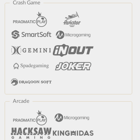
Crash Game
Arcade