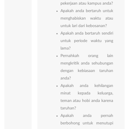
pekerjaan atau kampus anda?
Apakah anda bertaruh untuk
menghabiskan waktu atau
untuk lari dari kebosanan?
Apakah anda bertaruh sendiri
untuk periode waktu yang
lama?
Pernahkah orang lain
mengkritik anda sehubungan
dengan kebiasaan taruhan
anda?
Apakah anda kehilangan
minat kepada keluarga,
teman atau hobi anda karena
taruhan?
Apakah anda pernah
berbohong untuk menutupi