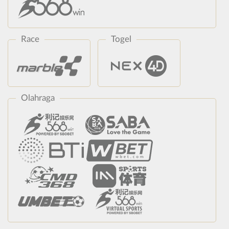
Race
Togel
Olahraga