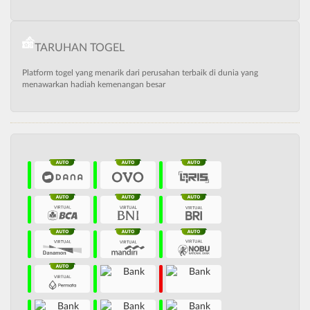
TARUHAN TOGEL
Platform togel yang menarik dari perusahan terbaik di dunia yang
menawarkan hadiah kemenangan besar