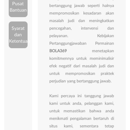
Pusat
bertanggung jawab seperti halnya
Bantuan
mempromosikan kesadaran akan
masalah judi dan meningkatkan
Syarat
pencegahan, intervensi dan
dan
pelayanan. Kebijakan
Ketentuan
Pertanggungjawaban Permainan
BOLA369
menetapkan
komitmennya untuk meminimalisir
efek negatif dari masalah judi dan
untuk mempromosikan praktek
perjudian yang bertanggung jawab.
Kami percaya ini tanggung jawab
kami untuk anda, pelanggan kami,
untuk memastikan bahwa anda
menikmati pengalaman bertaruh di
situs kami, sementara tetap