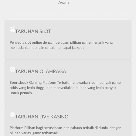
Ayam
TARUHAN SLOT
Penyedia slot online dengan beragam pilihan game menarik yang
memudahkan pemain untuk mencapai jackpot
TARUHAN OLAHRAGA
Sportsbook Gaming Platform Terbaik menawarkan lebih banyak game,
odds yang lebih tinggi, dan menyediakan pilihan yang lebih banyak
untuk pemain.
TARUHAN LIVE KASINO
Platform Pilihan bagi perusahaan-perusahaan terbaik di dunia, dengan
pilihan variasi game terbanyak