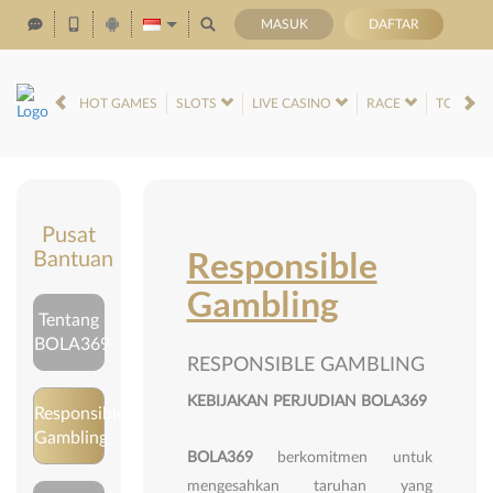
MASUK
DAFTAR
HOT GAMES
SLOTS
LIVE CASINO
RACE
TOGEL
Pusat
Responsible
Bantuan
Gambling
Tentang
BOLA369
RESPONSIBLE GAMBLING
KEBIJAKAN PERJUDIAN BOLA369
Responsible
Gambling
BOLA369
berkomitmen untuk
mengesahkan taruhan yang