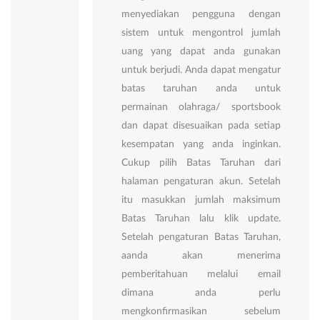
menyediakan pengguna dengan
sistem untuk mengontrol jumlah
uang yang dapat anda gunakan
untuk berjudi. Anda dapat mengatur
batas taruhan anda untuk
permainan olahraga/ sportsbook
dan dapat disesuaikan pada setiap
kesempatan yang anda inginkan.
Cukup pilih Batas Taruhan dari
halaman pengaturan akun. Setelah
itu masukkan jumlah maksimum
Batas Taruhan lalu klik update.
Setelah pengaturan Batas Taruhan,
aanda akan menerima
pemberitahuan melalui email
dimana anda perlu
mengkonfirmasikan sebelum