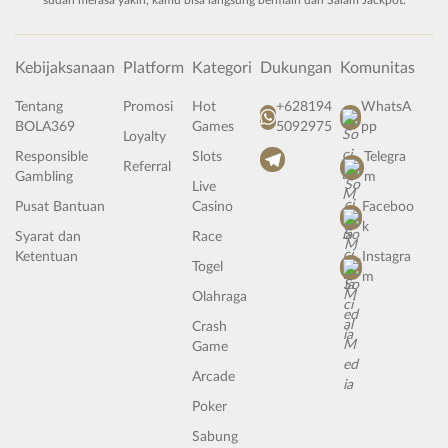
sudah merasa yakin, kamu bisa langsung bermain dan Salam Jackpot.
Kebijaksanaan
Platform
Kategori
Dukungan
Komunitas
Tentang
Promosi
Hot
+628194
WhatsA
BOLA369
Games
5092975
pp
Loyalty
Responsible
Slots
Telegra
Referral
Gambling
m
Live
Pusat Bantuan
Casino
Faceboo
k
Syarat dan
Race
Ketentuan
Instagra
Togel
m
Olahraga
Crash
Game
Arcade
Poker
Sabung