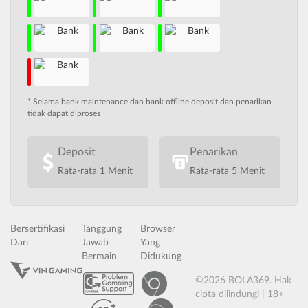
* Selama bank maintenance dan bank offline deposit dan penarikan
tidak dapat diproses
Deposit
Penarikan
Rata-rata 1 Menit
Rata-rata 5 Menit
Bersertifikasi
Tanggung
Browser
Dari
Jawab
Yang
Bermain
Didukung
©2026 BOLA369. Hak
cipta dilindungi | 18+